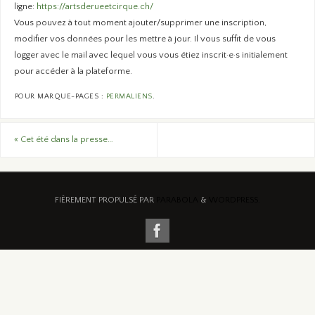
ligne:
https://artsderueetcirque.ch/
Vous pouvez à tout moment ajouter/supprimer une inscription,
modifier vos données pour les mettre à jour. Il vous suffit de vous
logger avec le mail avec lequel vous vous étiez inscrit·e·s initialement
pour accéder à la plateforme.
POUR MARQUE-PAGES :
PERMALIENS
.
«
Cet été dans la presse…
FIÈREMENT PROPULSÉ PAR
PARABOLA
&
WORDPRESS.