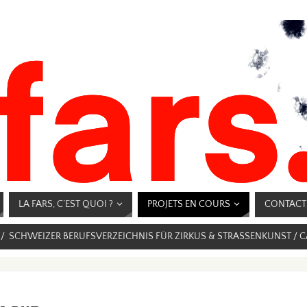
LA FARS, C’EST QUOI ?
PROJETS EN COURS
CONTACT
E / SCHWEIZER BERUFSVERZEICHNIS FÜR ZIRKUS & STRASSENKUNST / C