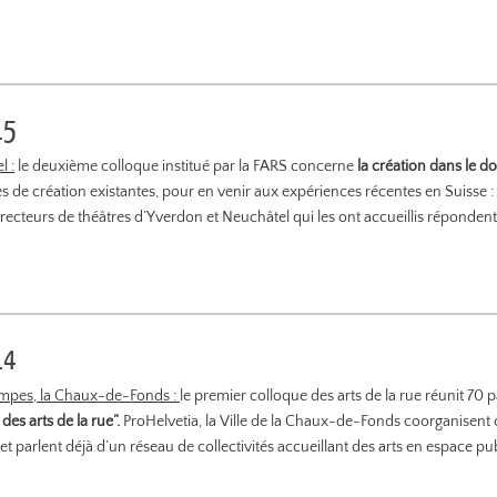
15
l :
le deuxième colloque institué par la FARS concerne
la création dans le d
 de création existantes, pour en venir aux expériences récentes en Suisse : 
 directeurs de théâtres d’Yverdon et Neuchâtel qui les ont accueillis réponden
14
 Pompes, la Chaux-de-Fonds :
le premier colloque des arts de la rue réunit 70 p
es arts de la rue”.
ProHelvetia, la Ville de la Chaux-de-Fonds coorganisent c
parlent déjà d’un réseau de collectivités accueillant des arts en espace pub