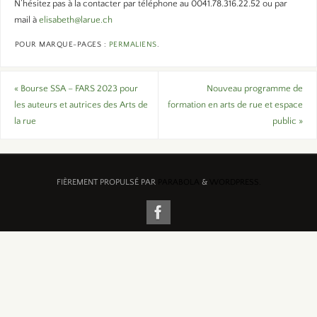
N’hésitez pas à la contacter par téléphone au 0041.78.316.22.52 ou par
mail à
elisabeth@larue.ch
POUR MARQUE-PAGES :
PERMALIENS
.
«
Bourse SSA – FARS 2023 pour
Nouveau programme de
les auteurs et autrices des Arts de
formation en arts de rue et espace
la rue
public
»
FIÈREMENT PROPULSÉ PAR
PARABOLA
&
WORDPRESS.